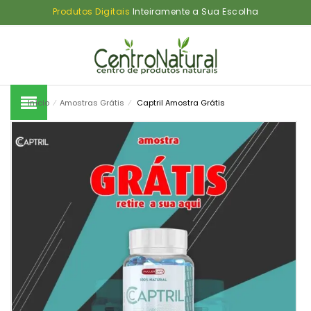
Descontos Imperdíveis!
Clique em Permitir Notificações
Produtos Digitais
Inteiramente a Sua Escolha
Início
⁄
Amostras Grátis
⁄
Captril Amostra Grátis