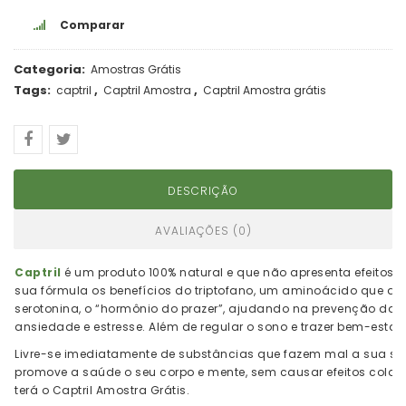
Comparar
Categoria:
Amostras Grátis
Tags:
,
,
captril
Captril Amostra
Captril Amostra grátis
DESCRIÇÃO
AVALIAÇÕES (0)
Captril
é um produto 100% natural e que não apresenta efeitos c
sua fórmula os benefícios do triptofano, um aminoácido que ajud
serotonina, o “hormônio do prazer”, ajudando na prevenção da 
ansiedade e estresse. Além de regular o sono e trazer bem-estar.
Livre-se imediatamente de substâncias que fazem mal a sua saú
promove a saúde o seu corpo e mente, sem causar efeitos colate
terá o Captril Amostra Grátis.