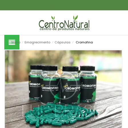
Descontos Imperdíveis!
Clique em Permitir Notificações
Produtos Digitais
Inteiramente a Sua Escolha
Início
⁄
Emagrecimento
⁄
Cápsulas
⁄
Cromofina