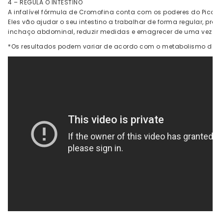
4 – REGULA O INTESTINO
A infalível fórmula de Cromofina conta com os poderes do Picol
Eles vão ajudar o seu intestino a trabalhar de forma regular, pr
inchaço abdominal, reduzir medidas e emagrecer de uma vez po
*Os resultados podem variar de acordo com o metabolismo de 