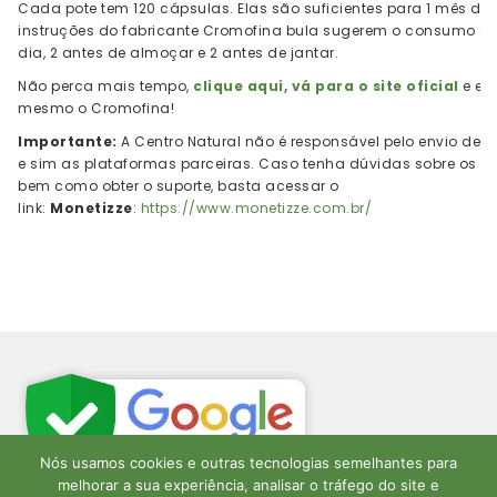
Cada pote tem 120 cápsulas. Elas são suficientes para 1 mês de 
instruções do fabricante Cromofina bula sugerem o consumo de
dia, 2 antes de almoçar e 2 antes de jantar.
Não perca mais tempo,
clique aqui, vá para o site oficial
e ex
mesmo o Cromofina!
Importante:
A Centro Natural não é responsável pelo envio de
e sim as plataformas parceiras. Caso tenha dúvidas sobre os p
bem como obter o suporte, basta acessar o
link:
Monetizze
:
https://www.monetizze.com.br/
Nós usamos cookies e outras tecnologias semelhantes para
melhorar a sua experiência, analisar o tráfego do site e